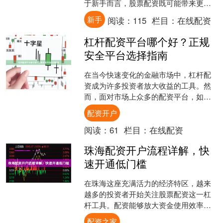
于新手而言，股票配资既可能带来更高
收益，也伴随着更大的风险。本文将为
新手
阅读：
115
栏目：
在线配资
你提供一份实用的股票配资....
杠杆配资平台哪个好？正规
安全平台选择指南
在当今快速变化的金融市场中，杠杆配
资成为许多投资者放大收益的工具。然
而，面对市场上众多的配资平台，如何
选择一个正规、安全的平台成为投资者
配资开户
面临的首要问题。本文将为....
阅读：
61
栏目：
在线配资
珠海配资开户流程详解，快
速开通低门槛
在珠海这座充满活力的经济特区，越来
越多的投资者开始关注股票配资这一杠
杆工具。配资能够放大资金使用效率，
但许多新手对其开户流程和门槛存在疑
配资之家