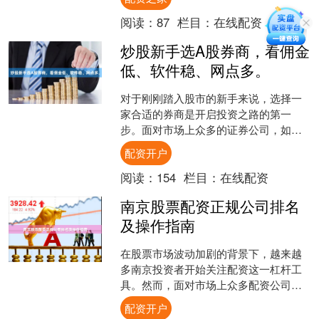
问。本文将为您详细解析珠....
阅读：
87
栏目：
在线配资
炒股新手选A股券商，看佣金
低、软件稳、网点多。
对于刚刚踏入股市的新手来说，选择一
家合适的券商是开启投资之路的第一
步。面对市场上众多的证券公司，如何
做出明智的选择？其实，只要抓住三个
配资开户
核心指标——佣金低、软件稳....
阅读：
154
栏目：
在线配资
南京股票配资正规公司排名
及操作指南
在股票市场波动加剧的背景下，越来越
多南京投资者开始关注配资这一杠杆工
具。然而，面对市场上众多配资公司，
如何筛选正规平台、如何安全操作配资
配资开户
开户，成为投资者最关心的....