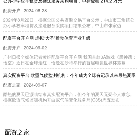
公办小学校车租赁及接送服务采购项目，中标金额 214.2 万元
配资开户
2024-08-28
2024年8月22日，根据全国公共资源交易平台公示，中山市三角镇公
办小学校车租赁及接送服务采购项目结果公布，中山市张家边
配资平台开户网 虚拟“大圣”推动体育产业升级
配资开户
2024-09-02
广州日报全媒体记者黄维配资平台开户网 我国首款3A游戏《黑神话：
悟空》近日在全球走红，恰逢在沙特举行的首届电竞世界杯落幕
真实配资平台 欧盟气候监测机构：今年成为全球有记录以来最热夏季
配资之家
2024-09-07
酷热的夏天已濒临结束真实配资平台，但今年的夏天无疑令人难忘。
根据欧盟气候监测机构哥白尼气候变化服务局(C3S)周五发布
散户参加私募炒股的可靠吗 潮州股票配资：助力投资者放大收益
在线配资
2025-01-16
配资之家
潮州股票配资是一种金融杠杆工具，允许投资者利用借入资金放大其
股票投资收益。通过配资，投资者可以增加其投资规模散户参加私募