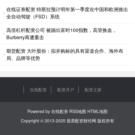
在线证券配资 特斯拉预计明年第一季度在中国和欧洲推出
线下股票配资平台 安徽四宜建设投资：23四宜债将于9月2日付息
全自动驾驶（FSD）系统
配资之家
2024-08-28
消息，8月22日，安徽省四宜建设投资集团有限公司发布付息公告，
高倍杠杆配资公司 被踢出富时100指数，高管换血，
将于2024年9月2日支付2023年9月1日至2024年8
Burberry再遭重击
股票正规配资公司 博力威2024年1-6月净利润为-2257.27万元，较去
期货配资 大叶股份：拟并购标的具有渠道合作、海外布
年同期下滑164.79%
局、品牌等优势
在线配资
2024-08-29
股票正规配资公司 博力威半年报数据显示，2024年1-6月营业总收入
为8.29亿元，较去年同期下滑35.15%，净利润为
股票配资开户公司 福田汽车上半年营业总支出238.06亿元，销售费用
在线配资
配资开户
配资之家
9.06亿元
配资开户
2024-08-29
Powered by
在线配资
RSS地图
HTML地图
股票配资开户公司 福田汽车（600166）中报数据显示，2024年1-6
月，公司营业总收入239.68亿元同比下滑16.
Copyright
© 2013-2025
股票配资财经网
版权所有