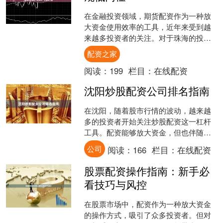
在金融投资领域，期货配资作为一种放
大资金使用效率的工具，近年来受到越
来越多投资者的关注。对于珠海的投资
者而言，选择一家合规、安全且门槛低
配资之家
的期货配资平台配资之家，....
阅读：
199
栏目：
在线配资
沈阳炒股配资公司排名指南
在沈阳，随着股市行情的波动，越来越
多的投资者开始关注炒股配资这一杠杆
工具。配资能够放大资金，但也伴随着
更高的风险。面对市场上众多的配资公
公司
阅读：
166
栏目：
在线配资
司，投资者往往感到眼花缭....
股票配资操作指南：新手必
看技巧与风控
在股票市场中，配资作为一种放大资金
的操作方式，吸引了众多投资者。但对